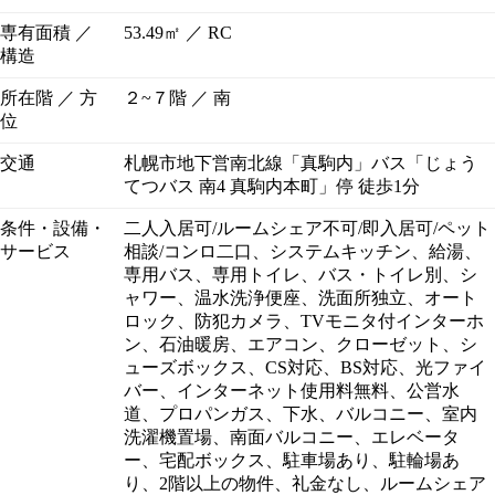
専有面積 ／
53.49㎡ ／ RC
構造
所在階 ／ 方
２~７階 ／ 南
位
交通
札幌市地下営南北線「真駒内」バス「じょう
てつバス 南4 真駒内本町」停 徒歩1分
条件・設備・
二人入居可/ルームシェア不可/即入居可/ペット
サービス
相談/コンロ二口、システムキッチン、給湯、
専用バス、専用トイレ、バス・トイレ別、シ
ャワー、温水洗浄便座、洗面所独立、オート
ロック、防犯カメラ、TVモニタ付インターホ
ン、石油暖房、エアコン、クローゼット、シ
ューズボックス、CS対応、BS対応、光ファイ
バー、インターネット使用料無料、公営水
道、プロパンガス、下水、バルコニー、室内
洗濯機置場、南面バルコニー、エレベータ
ー、宅配ボックス、駐車場あり、駐輪場あ
り、2階以上の物件、礼金なし、ルームシェア