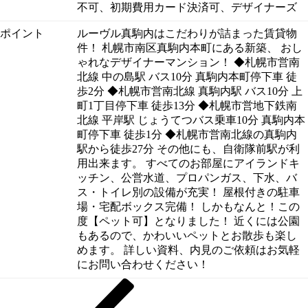
不可、初期費用カード決済可、デザイナーズ
ポイント
ルーヴル真駒内はこだわりが詰まった賃貸物
件！ 札幌市南区真駒内本町にある新築、 おし
ゃれなデザイナーマンション！ ◆札幌市営南
北線 中の島駅 バス10分 真駒内本町停下車 徒
歩2分 ◆札幌市営南北線 真駒内駅 バス10分 上
町1丁目停下車 徒歩13分 ◆札幌市営地下鉄南
北線 平岸駅 じょうてつバス乗車10分 真駒内本
町停下車 徒歩1分 ◆札幌市営南北線の真駒内
駅から徒歩27分 その他にも、自衛隊前駅が利
用出来ます。 すべてのお部屋にアイランドキ
ッチン、公営水道、プロパンガス、下水、バ
ス・トイレ別の設備が充実！ 屋根付きの駐車
場・宅配ボックス完備！ しかもなんと！この
度【ペット可】となりました！ 近くには公園
もあるので、かわいいペットとお散歩も楽し
めます。 詳しい資料、内見のご依頼はお気軽
にお問い合わせください！
Previous
投
Post