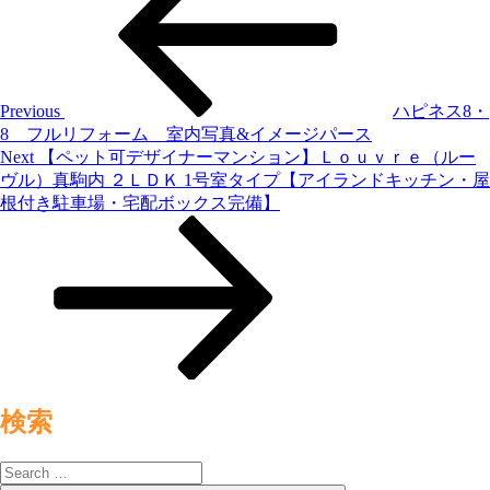
稿
ナ
ビ
ゲ
Previous
ハピネス8・
8 フルリフォーム 室内写真&イメージパース
ー
Next
Next
【ペット可デザイナーマンション】Ｌｏｕｖｒｅ（ルー
シ
Post
ヴル）真駒内 ２ＬＤＫ 1号室タイプ【アイランドキッチン・屋
根付き駐車場・宅配ボックス完備】
ョ
ン
検索
Search
for: