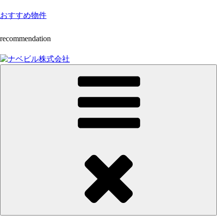
Skip
おすすめ物件
to
content
recommendation